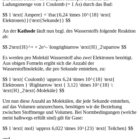
Ladungsmenge von 1 Coulomb (= 1 As) durch das Bad:
$$ 1 \text{ Ampere} = \frac{6,24 \times 10^{18} \text{
Elektronen}}{\text{Sekunde}} $$
An der
Kathode
läuft nun bzgl. des Wasserstoffs folgende Reaktion
ab:
$$ 2\text{H}^+ + 2e^- \longrightarrow \text{H}_2\uparrow $$
Es werden pro Molekül Wasserstoff also
zwei
Elektronen benötigt.
Aus obigen Formeln ergibt sich die Anzahl der
Wasserstoffmoleküle, die pro Sekunde entstehen, zu:
$$ 1 \text{ Coulomb} \approx 6,24 \times 10^{18} \text{
Elektronen } \Rightarrow \text { 3,12} \times 10^{18} \:
\text{H}_2\text{-Moleküle} $$
Um nun diese Anzahl an Molekülen, die jede Sekunde entstehen,
auf das Volumen umzurechnen, benötigen wir die Beziehung
zwischen Stoffmenge und Volumen. Bei Normbedingungen (welche
meist halbwegs erfüllt sind) gilt für Gase:
$$ 1 \text{ mol} \approx 6,022 \times 10^{23} \text{ Teilchen} $$
und