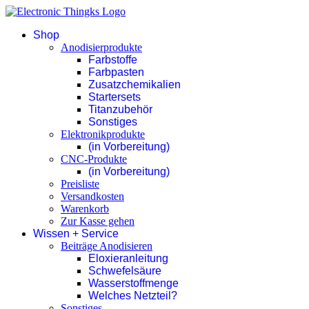
Shop
Anodisierprodukte
Farbstoffe
Farbpasten
Zusatzchemikalien
Startersets
Titanzubehör
Sonstiges
Elektronikprodukte
(in Vorbereitung)
CNC-Produkte
(in Vorbereitung)
Preisliste
Versandkosten
Warenkorb
Zur Kasse gehen
Wissen + Service
Beiträge Anodisieren
Eloxieranleitung
Schwefelsäure
Wasserstoffmenge
Welches Netzteil?
Sonstiges