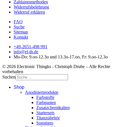
Zahlungsmethoden
Widerrufsbelehrung
Widerruf erklären
FAQ
Suche
Sitemap
Kontakt
+49-2651-498 991
info@el-th.de
Mo-Do: 9.oo-12.3o und 13.3o-17.oo, Fr: 9.oo-12.3o
© 2026 Electronic Thingks - Christoph Drube – Alle Rechte
vorbehalten
Suchen
Shop
Anodisierprodukte
Farbstoffe
Farbpasten
Zusatzchemikalien
Startersets
Titanzubehör
Sonstiges