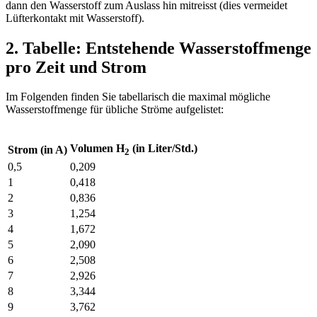
dann den Wasserstoff zum Auslass hin mitreisst (dies vermeidet
Lüfterkontakt mit Wasserstoff).
2. Tabelle: Entstehende Wasserstoffmenge
pro Zeit und Strom
Im Folgenden finden Sie tabellarisch die maximal mögliche
Wasserstoffmenge für übliche Ströme aufgelistet:
Volumen H
(in Liter/Std.)
Strom (in A)
2
0,5
0,209
1
0,418
2
0,836
3
1,254
4
1,672
5
2,090
6
2,508
7
2,926
8
3,344
9
3,762