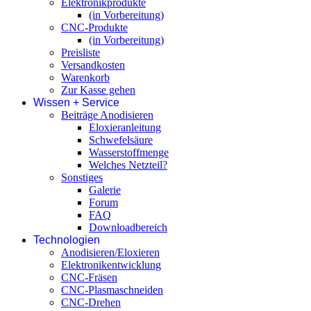
Elektronikprodukte
(in Vorbereitung)
CNC-Produkte
(in Vorbereitung)
Preisliste
Versandkosten
Warenkorb
Zur Kasse gehen
Wissen + Service
Beiträge Anodisieren
Eloxieranleitung
Schwefelsäure
Wasserstoffmenge
Welches Netzteil?
Sonstiges
Galerie
Forum
FAQ
Downloadbereich
Technologien
Anodisieren/Eloxieren
Elektronikentwicklung
CNC-Fräsen
CNC-Plasmaschneiden
CNC-Drehen