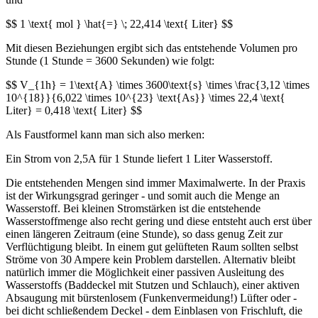
$$ 1 \text{ mol } \hat{=} \; 22,414 \text{ Liter} $$
Mit diesen Beziehungen ergibt sich das entstehende Volumen pro
Stunde (1 Stunde = 3600 Sekunden) wie folgt:
$$ V_{1h} = 1\text{A} \times 3600\text{s} \times \frac{3,12 \times
10^{18}}{6,022 \times 10^{23} \text{As}} \times 22,4 \text{
Liter} = 0,418 \text{ Liter} $$
Als Faustformel kann man sich also merken:
Ein Strom von 2,5A für 1 Stunde liefert 1 Liter Wasserstoff.
Die entstehenden Mengen sind immer Maximalwerte. In der Praxis
ist der Wirkungsgrad geringer - und somit auch die Menge an
Wasserstoff. Bei kleinen Stromstärken ist die entstehende
Wasserstoffmenge also recht gering und diese entsteht auch erst über
einen längeren Zeitraum (eine Stunde), so dass genug Zeit zur
Verflüchtigung bleibt. In einem gut gelüfteten Raum sollten selbst
Ströme von 30 Ampere kein Problem darstellen. Alternativ bleibt
natürlich immer die Möglichkeit einer passiven Ausleitung des
Wasserstoffs (Baddeckel mit Stutzen und Schlauch), einer aktiven
Absaugung mit bürstenlosem (Funkenvermeidung!) Lüfter oder -
bei dicht schließendem Deckel - dem Einblasen von Frischluft, die