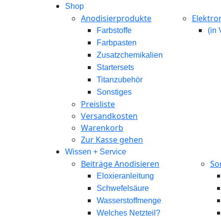
Shop
Anodisierprodukte
Elektro
Farbstoffe
(in
Farbpasten
Zusatzchemikalien
Startersets
Titanzubehör
Sonstiges
Preisliste
Versandkosten
Warenkorb
Zur Kasse gehen
Wissen + Service
Beiträge Anodisieren
So
Eloxieranleitung
Schwefelsäure
Wasserstoffmenge
Welches Netzteil?