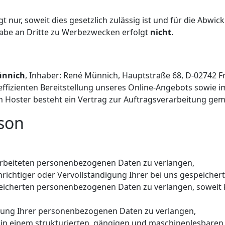
 nur, soweit dies gesetzlich zulässig ist und für die Abwickl
gabe an Dritte zu Werbezwecken erfolgt
nicht
.
ünnich
, Inhaber: René Münnich, Hauptstraße 68, D-02742 Fr
ffizienten Bereitstellung unseres Online-Angebots sowie im
em Hoster besteht ein Vertrag zur Auftragsverarbeitung ge
rson
arbeiteten personenbezogenen Daten zu verlangen,
nrichtiger oder Vervollständigung Ihrer bei uns gespeich
eicherten personenbezogenen Daten zu verlangen, soweit 
tung Ihrer personenbezogenen Daten zu verlangen,
n einem strukturierten, gängigen und maschinenlesbaren 