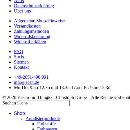
AGB
Datenschutzerklärung
Über uns
Allgemeine Shop-Hinweise
Versandkosten
Zahlungsmethoden
Widerrufsbelehrung
Widerruf erklären
FAQ
Suche
Sitemap
Kontakt
+49-2651-498 991
info@el-th.de
Mo-Do: 9.oo-12.3o und 13.3o-17.oo, Fr: 9.oo-12.3o
© 2026 Electronic Thingks - Christoph Drube – Alle Rechte vorbehal
Suchen
Shop
Anodisierprodukte
Farbstoffe
Farbpasten