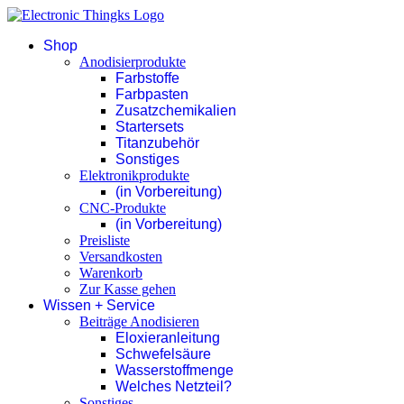
Shop
Anodisierprodukte
Farbstoffe
Farbpasten
Zusatzchemikalien
Startersets
Titanzubehör
Sonstiges
Elektronikprodukte
(in Vorbereitung)
CNC-Produkte
(in Vorbereitung)
Preisliste
Versandkosten
Warenkorb
Zur Kasse gehen
Wissen + Service
Beiträge Anodisieren
Eloxieranleitung
Schwefelsäure
Wasserstoffmenge
Welches Netzteil?
Sonstiges