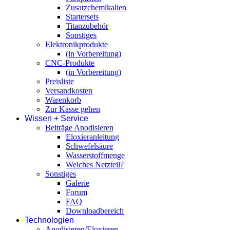
Zusatzchemikalien
Startersets
Titanzubehör
Sonstiges
Elektronikprodukte
(in Vorbereitung)
CNC-Produkte
(in Vorbereitung)
Preisliste
Versandkosten
Warenkorb
Zur Kasse gehen
Wissen + Service
Beiträge Anodisieren
Eloxieranleitung
Schwefelsäure
Wasserstoffmenge
Welches Netzteil?
Sonstiges
Galerie
Forum
FAQ
Downloadbereich
Technologien
Anodisieren/Eloxieren