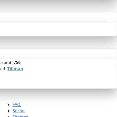
gesamt:
756
ied:
Tillman
FAQ
Suche
Sitemap