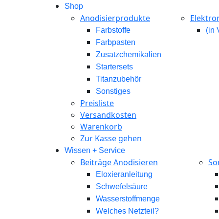
Shop
Anodisierprodukte
Elektro
Farbstoffe
(in
Farbpasten
Zusatzchemikalien
Startersets
Titanzubehör
Sonstiges
Preisliste
Versandkosten
Warenkorb
Zur Kasse gehen
Wissen + Service
Beiträge Anodisieren
So
Eloxieranleitung
Schwefelsäure
Wasserstoffmenge
Welches Netzteil?