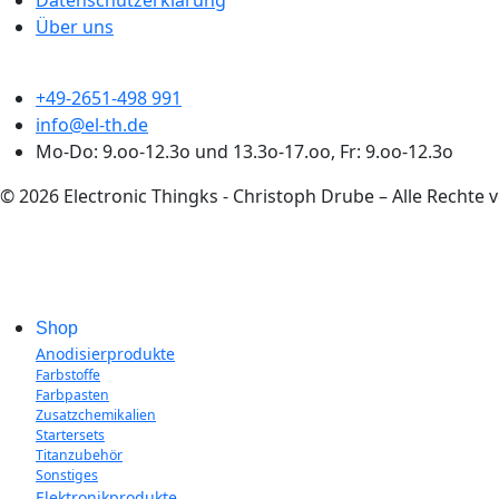
Über uns
+49-2651-498 991
info@el-th.de
Mo-Do: 9.oo-12.3o und 13.3o-17.oo, Fr: 9.oo-12.3o
© 2026 Electronic Thingks - Christoph Drube – Alle Rechte 
Shop
Anodisierprodukte
Farbstoffe
Farbpasten
Zusatzchemikalien
Startersets
Titanzubehör
Sonstiges
Elektronikprodukte