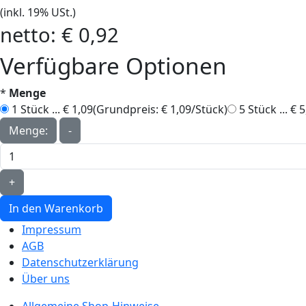
(inkl. 19% USt.)
netto:
€ 0,92‎
Verfügbare Optionen
*
Menge
1 Stück ... € 1,09‎
(Grundpreis: € 1,09/Stück)
5 Stück ... € 5
Menge:
-
+
In den Warenkorb
Impressum
AGB
Datenschutzerklärung
Über uns