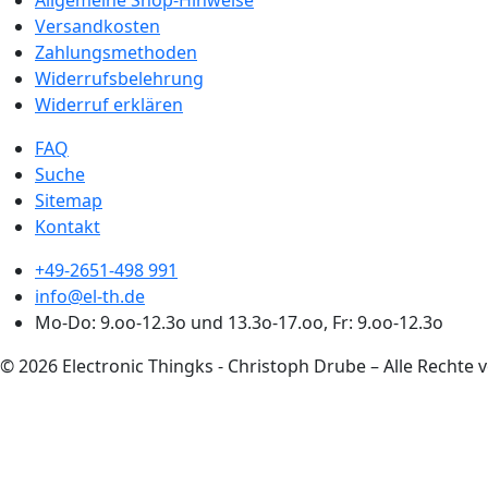
Allgemeine Shop-Hinweise
Versandkosten
Zahlungsmethoden
Widerrufsbelehrung
Widerruf erklären
FAQ
Suche
Sitemap
Kontakt
+49-2651-498 991
info@el-th.de
Mo-Do: 9.oo-12.3o und 13.3o-17.oo, Fr: 9.oo-12.3o
© 2026 Electronic Thingks - Christoph Drube – Alle Rechte 