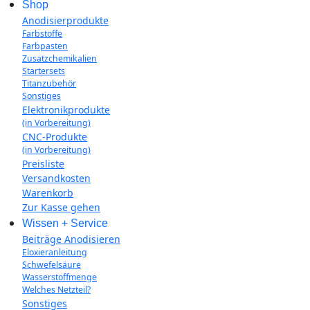
Shop
Anodisierprodukte
Farbstoffe
Farbpasten
Zusatzchemikalien
Startersets
Titanzubehör
Sonstiges
Elektronikprodukte
(in Vorbereitung)
CNC-Produkte
(in Vorbereitung)
Preisliste
Versandkosten
Warenkorb
Zur Kasse gehen
Wissen + Service
Beiträge Anodisieren
Eloxieranleitung
Schwefelsäure
Wasserstoffmenge
Welches Netzteil?
Sonstiges